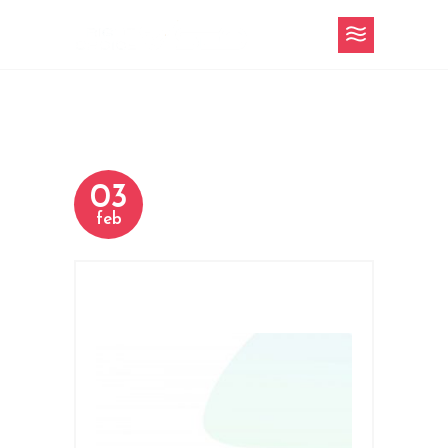
03
feb
h-4-slider-10.jpg